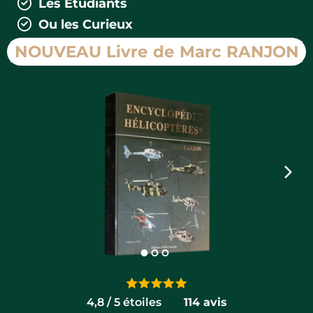
Les Étudiants
Ou les Curieux
NOUVEAU Livre de Marc RANJON
4,8 / 5 étoiles
......
114 avis