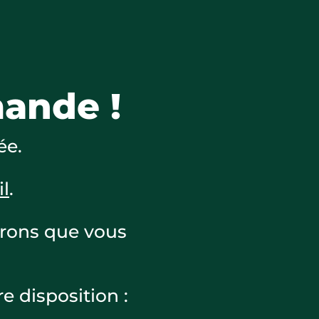
ande !
ée.
il
.
érons que vous
e disposition :